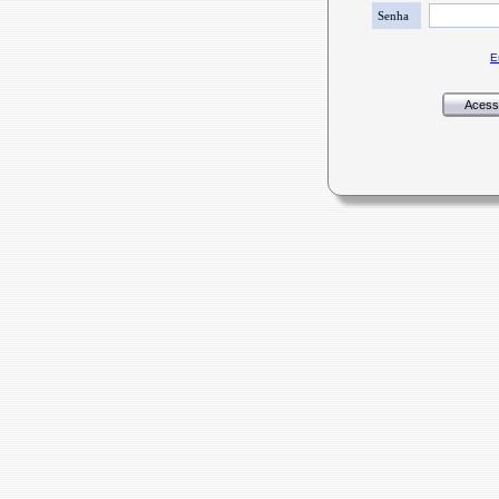
Senha
E